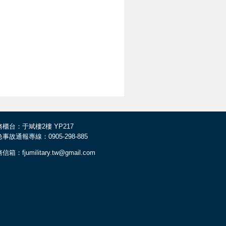
櫃台：于斌樓2樓 YP217
事故通報專線：0905-298-885
信箱：fjumilitary.tw@gmail.com