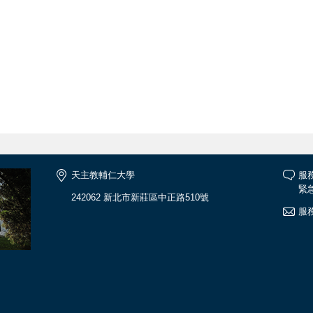
天主教輔仁大學
服務
緊急
242062 新北市新莊區中正路510號
服務