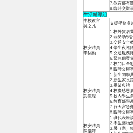
7.教育部
8.臨時交辦
生活輔導組
中校教官
支援學務處
吳之凡
1.校外賃居
2.弱勢助學
3.交通安全
校安聘員
4.學生夜巡
李錫勳
5.交通服務
6.緊急個案
7.校門口全
8.臨時交辦
1.新生開學
2.新生家長
3.畢業典禮
校安聘員
4.校慶感恩
彭億程
5.校內學生
6.教育部學
7.行天宮急
8.臨時交辦
1.班代表座
2.學生藥物
校安聘員
3.暑（寒
陳儀澤