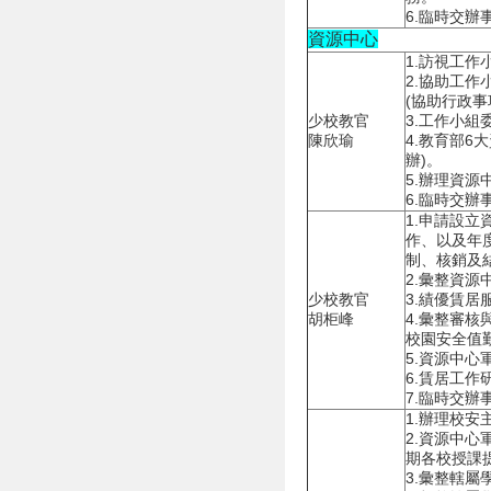
6.臨時交辦
資源中心
1.訪視工作
2.協助工
(協助行政事
少校教官
3.工作小組
陳欣瑜
4.教育部6
辦)。
5.辦理資
6.臨時交辦
1.申請設立
作、以及年
制、核銷及結
2.彙整資源
少校教官
3.績優賃居
胡柜峰
4.彙整審
校園安全值
5.資源中心
6.賃居工作
7.臨時交辦
1.辦理校安
2.資源中
期各校授課
3.彙整轄