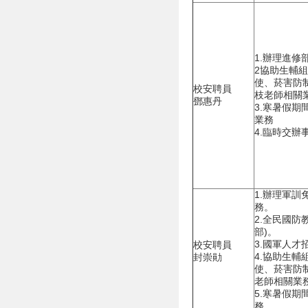
1.辦理進
2協助生輔
使、菸害防
校安聘員
枝老師相關
鄧惠丹
3.寒暑假
業務
4.臨時交辦
1.辦理軍訓
務。
2.全民國防
部)。
3.國軍人才
校安聘員
4.協助生輔
封崇勛
使、菸害防
老師相關業務
5.寒暑假期
務。