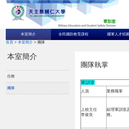
本室簡介
全民國防教育課程
國軍人才招
首頁
>
本室簡介
>
團隊
本室簡介
團隊執掌
任務
軍訓室
團隊
人員
業務職掌
上校主任
綜理軍訓室
李俊良
務。