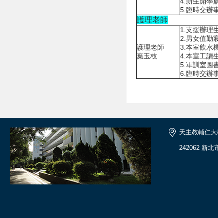
4.新生開學
5.臨時交辦
護理老師
1.支援辦
2.男女值勤
護理老師
3.本室飲水
葉玉枝
4.本室工讀
5.軍訓室圖
6.臨時交辦
天主教輔仁大
242062 新