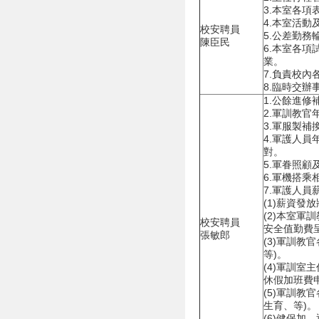
3.本室各項
4.本室活動
校安聘員
5.公差勤務
陳臣民
6.本室各
業。
7.負責校
8.臨時交辦
1.公餘進修
2.軍訓教官
3.軍服製補
4.軍護人
對。
5.軍眷照顧
6.軍機搭乘
7.軍護人員
(1)薪資發
(2)本室軍
校安聘員
安全值勤費
張敏郎
(3)軍訓教
等)。
(4)軍訓室
休假加班費
(5)軍訓教
生育、等)。
(6)健保加