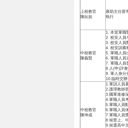
上校教官
襄助主任督
陳妧如
執行
1. 本室軍
2. 校安人
3. 校安人
4. 校安訓
中校教官
5. 軍職人
陳義賢
6. 軍職人
7. 軍職人
8.人(申)評
9. 軍人身
10.臨時交
1.軍訓人員
2.護理教師
3.國軍進修
4.軍職人員
5.軍職人員
中校教官
6.軍職人員
陳坤成
7.軍職人員
8.候晉上、
9.候選高