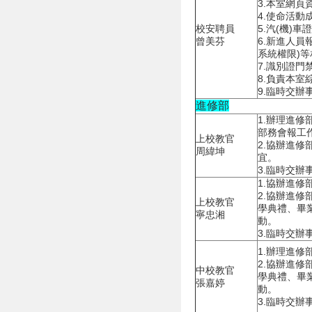
3.本室網頁
4.使命活動
校安聘員
5.汽(機)
曾美芬
6.新進人員
系統權限)
7.識別證門
8.負責本室
9.臨時交辦
進修部
1.辦理進
部務會報工
上校教官
2.協辦進
周緯坤
宜。
3.臨時交辦
1.協辦進修
2.協辦進
上校教官
學典禮、畢
寧忠湘
動。
3.臨時交辦
1.辦理進修
2.協辦進
中校教官
學典禮、畢
張嘉婷
動。
3.臨時交辦