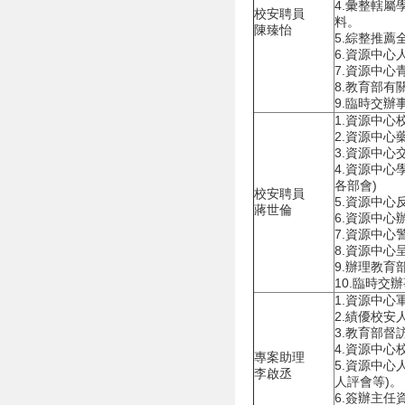
4.彙整轄
校安聘員
料。
陳臻怡
5.綜整推薦
6.資源中心
7.資源中
8.教育部
9.臨時交辦
1.資源中心
2.資源中心
3.資源中心
4.資源中心
各部會)
校安聘員
5.資源中心
蔣世倫
6.資源中
7.資源中心
8.資源中
9.辦理教育
10.臨時交
1.資源中心
2.績優校安
3.教育部督
4.資源中
專案助理
5.資源中心
李啟丞
人評會等)。
6.簽辦主任