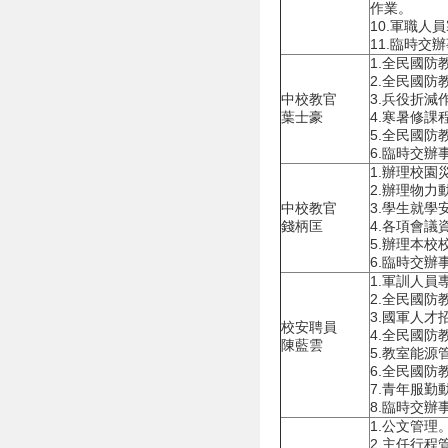
作業。
10.軍職人
11.臨時交
1.全民國防
2.全民國防
中校教官
3.兵役折減
葉士豪
4.寒暑修課
5.全民國防
6.臨時交辦
1.辦理校園
2.辦理物力
中校教官
3.學生就學
錢柄匡
4.各項會議
5.辦理本
6.臨時交辦
1.軍訓人員
2.全民國防
3.國軍人才
校安聘員
4.全民國防
陳藍雲
5.教室能源
6.全民國防
7.青年服勤
8.臨時交辦
1.公文管理
2.主任行程