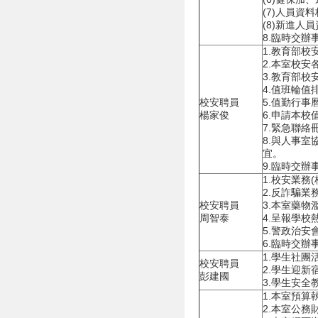
(7)人員資
(8)新進人
8.臨時交辦
1.教育部校
2.本室校安
3.教育部
4.值班輪值
校安聘員
5.值勤行事
楊家俊
6.申請本校
7.緊急聯絡
8.與人事
宜。
9.臨時交辦
1.校安業務
2.反詐騙業
校安聘員
3.本室藥物
周智泰
4.呈報學校
5.警政治安
6.臨時交辦
1.學生社團
校安聘員
2.學生迎新
彭建國
3.學生安全
1.本室預算
2.本室公務