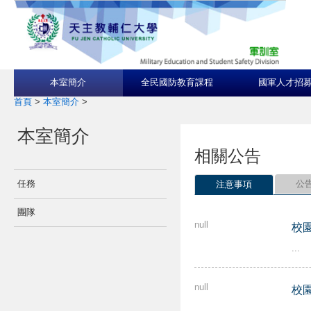
本室簡介
全民國防教育課程
國軍人才招
首頁
>
本室簡介
>
本室簡介
相關公告
任務
公
注意事項
團隊
null
校
...
null
校
...