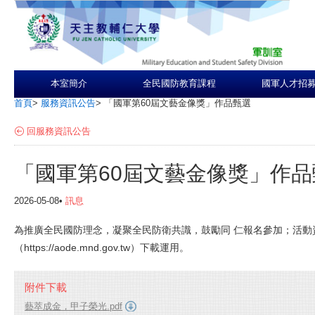
本室簡介
全民國防教育課程
國軍人才招
首頁
>
服務資訊公告
>
「國軍第60屆文藝金像獎」作品甄選
回服務資訊公告
「國軍第60屆文藝金像獎」作品
2026-05-08•
訊息
為推廣全民國防理念，凝聚全民防衛共識，鼓勵同 仁報名參加；活動
（https://aode.mnd.gov.tw）下載運用。
附件下載
藝萃成金，甲子榮光.pdf